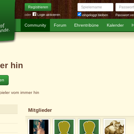
Spielername
Passwort
Registrieren
oder
Login aktivieren
Passwort ve
eingeloggt bleiben
Community
Forum
Ehrentribüne
Kalender
H
er hin
ten
spieler vom immer hin
Mitglieder