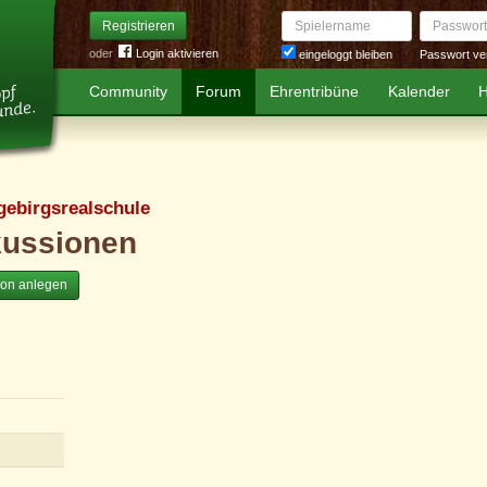
Spielername
Passwort
Registrieren
oder
Login aktivieren
Passwort ve
eingeloggt bleiben
Community
Forum
Ehrentribüne
Kalender
H
gebirgsrealschule
kussionen
ion anlegen