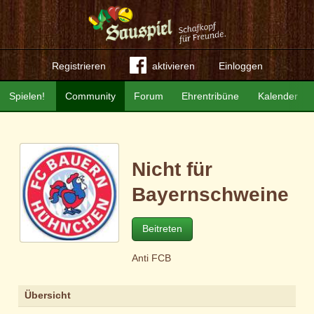
Registrieren
aktivieren
Einloggen
Spielen!
Community
Forum
Ehrentribüne
Kalender
Nicht für
Bayernschweine
Beitreten
Anti FCB
Übersicht