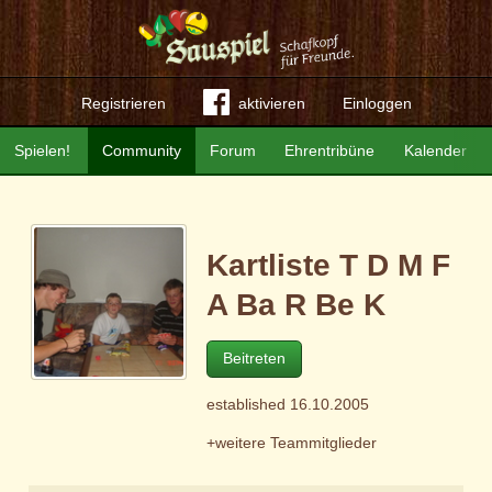
Registrieren
aktivieren
Einloggen
Spielen!
Community
Forum
Ehrentribüne
Kalender
Kartliste T D M F
A Ba R Be K
Beitreten
established 16.10.2005
+weitere Teammitglieder