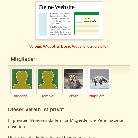
Vereins-Widget für Deine Website jetzt erstellen
Mitglieder
Collinbenjamin
brechtel
dimsn
major_crampas
Dieser Verein ist privat
In privaten Vereinen dürfen nur Mitglieder die Vereins-Seiten
ansehen.
Du kannst die Mitgliedschaft hier beantragen.