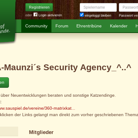
Spielername
Passwort
Registrieren
oder
Login aktivieren
Passwort ve
eingeloggt bleiben
Community
Forum
Ehrentribüne
Kalender
H
-Maunzi´s Security Agency_^..^
ten
d über Neuentwicklungen beraten und sonstige Katzendinge.
:
ww.sauspiel.de/vereine/360-matrixkat...
klicken der Links gelangt man direkt zum vorher geschriebenen Them
Mitglieder