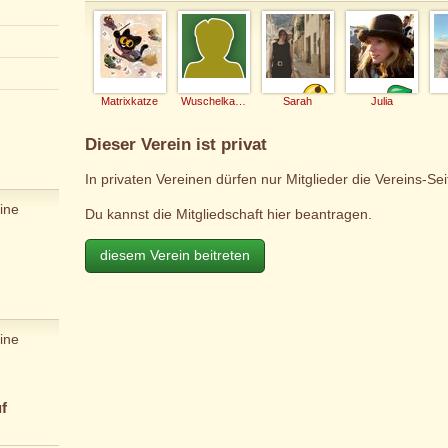
Matrixkatze
Wuschelkatze
Sarah
Julia
Dieser Verein ist privat
In privaten Vereinen dürfen nur Mitglieder die Vereins-Se
ine
Du kannst die Mitgliedschaft hier beantragen.
diesem Verein beitreten
ine
f