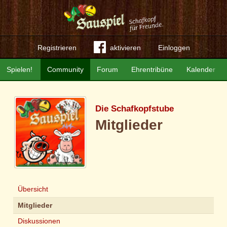
Registrieren
aktivieren
Einloggen
Spielen!
Community
Forum
Ehrentribüne
Kalender
Die Schafkopfstube
Mitglieder
Übersicht
Mitglieder
Diskussionen