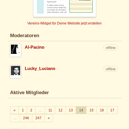
Vereins-Widget für Deine Website jetzt erstellen
Moderatoren
Al-Pacino
offline
Lucky_Luciano
offline
Aktive Mitglieder
Zurück
«
1
2
…
11
12
13
14
15
16
17
Weiter
…
246
247
»