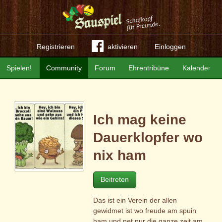
Registrieren
aktivieren
Einloggen
Spielen!
Community
Forum
Ehrentribüne
Kalender
Ich mag keine
Dauerklopfer wo
nix ham
Beitreten
Das ist ein Verein der allen
gewidmet ist wo freude am spuin
ham und net nur die ganze zeit am