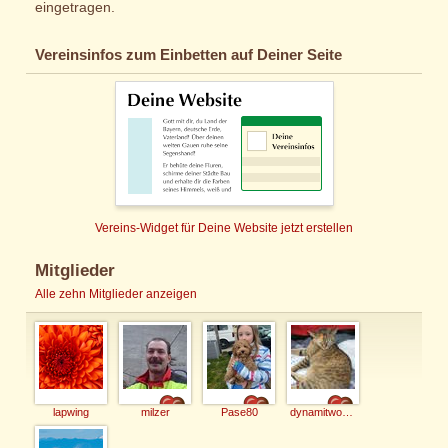
eingetragen.
Vereinsinfos zum Einbetten auf Deiner Seite
Vereins-Widget für Deine Website jetzt erstellen
Mitglieder
Alle zehn Mitglieder anzeigen
lapwing
milzer
Pase80
dynamitwoman