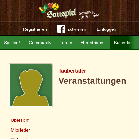
Registrieren
aktivieren
Einloggen
Spielen!
Community
Forum
Ehrentribüne
Kalender
Taubertäler
Veranstaltungen
Übersicht
Mitglieder