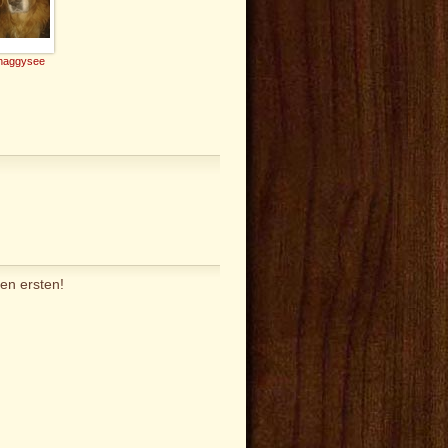
haggysee
en ersten!