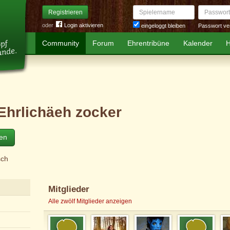
Spielername
Passwort
Registrieren
oder
Login aktivieren
Passwort ve
eingeloggt bleiben
Community
Forum
Ehrentribüne
Kalender
H
Ehrlichäeh zocker
ten
sch
Mitglieder
Alle zwölf Mitglieder anzeigen