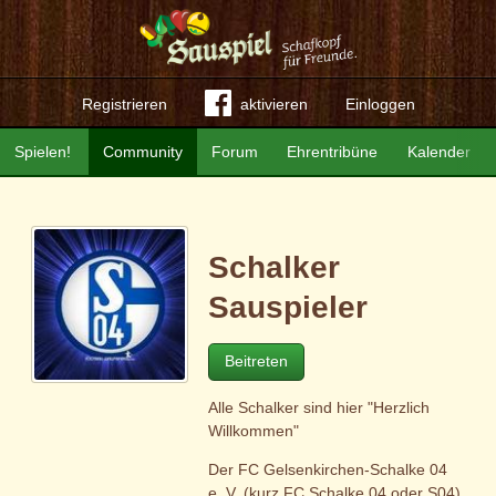
Registrieren
aktivieren
Einloggen
Spielen!
Community
Forum
Ehrentribüne
Kalender
Schalker
Sauspieler
Beitreten
Alle Schalker sind hier "Herzlich
Willkommen"
Der FC Gelsenkirchen-Schalke 04
e. V. (kurz FC Schalke 04 oder S04)