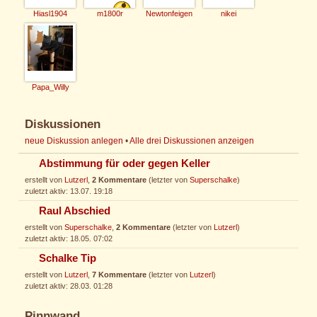
Hiasl1904
m1800r
Newtonfeigen
nikei
Papa_Willy
Diskussionen
neue Diskussion anlegen
•
Alle drei Diskussionen anzeigen
Abstimmung für oder gegen Keller
erstellt von
Lutzerl
,
2 Kommentare
(letzter von
Superschalke
)
zuletzt aktiv: 13.07. 19:18
Raul Abschied
erstellt von
Superschalke
,
2 Kommentare
(letzter von
Lutzerl
)
zuletzt aktiv: 18.05. 07:02
Schalke Tip
erstellt von
Lutzerl
,
7 Kommentare
(letzter von
Lutzerl
)
zuletzt aktiv: 28.03. 01:28
Pinnwand