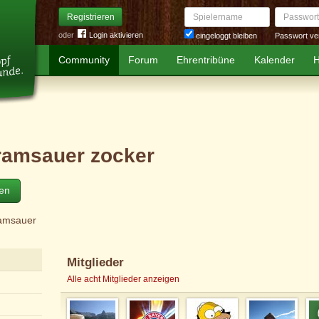
Spielername
Passwort
Registrieren
oder
Login aktivieren
Passwort ve
eingeloggt bleiben
Community
Forum
Ehrentribüne
Kalender
H
 ramsauer zocker
ten
ramsauer
Mitglieder
Alle acht Mitglieder anzeigen