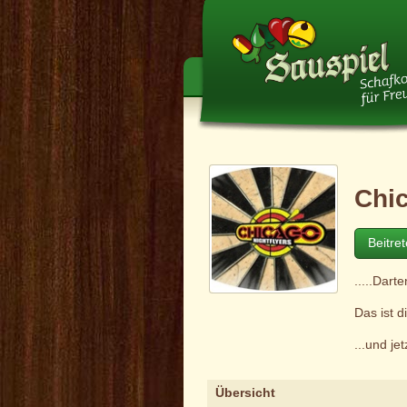
Chic
Beitre
.....Dart
Das ist 
...und j
Übersicht