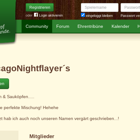
Spielername
Passwort
Registrieren
oder
Login aktivieren
Passwort ve
eingeloggt bleiben
Community
Forum
Ehrentribüne
Kalender
H
agoNightflayer´s
ten
en & Sauköpfen.....
die perfekte Mischung! Hehehe
etzt hab ich auch noch unseren Namen vergärt geschrieben...!
Mitglieder