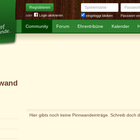
Spielername
Passwort
Registrieren
oder
Login aktivieren
Passwort ve
eingeloggt bleiben
Community
Forum
Ehrentribüne
Kalender
H
wand
Hier gibts noch keine Pinnwandeinträge. Schreib doch d