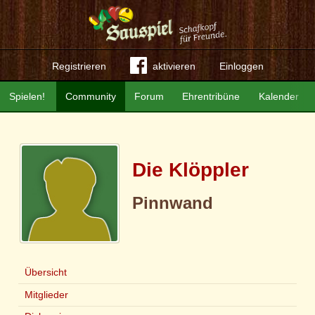
Registrieren
aktivieren
Einloggen
Spielen!
Community
Forum
Ehrentribüne
Kalender
Die Klöppler
Pinnwand
Übersicht
Mitglieder