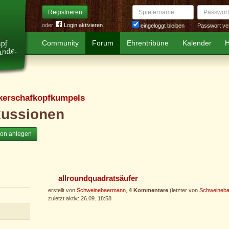
Spielername
Passwort
Registrieren
oder
Login aktivieren
Passwort ve
eingeloggt bleiben
Community
Forum
Ehrentribüne
Kalender
H
kerschafkopfkumpels
kussionen
ion anlegen
allroundquadratsäufer
erstellt von
Schweinebaermann
,
4 Kommentare
(letzter von
Schweineb
zuletzt aktiv: 26.09. 18:58