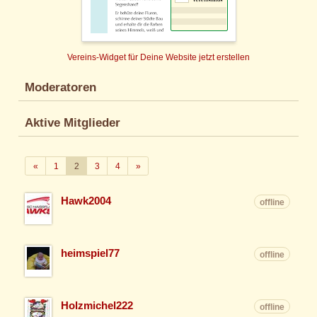
Vereins-Widget für Deine Website jetzt erstellen
Moderatoren
Aktive Mitglieder
Zurück
Weiter
«
1
2
3
4
»
Hawk2004
offline
heimspiel77
offline
Holzmichel222
offline