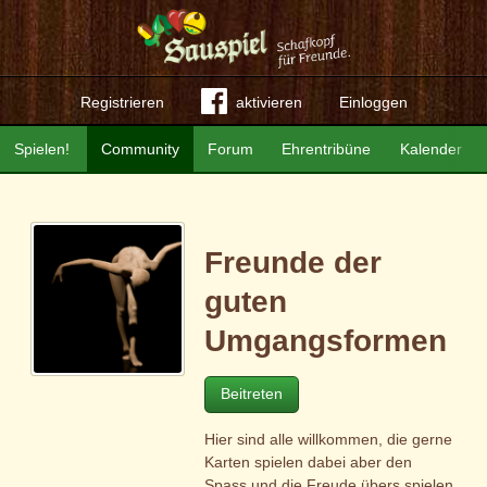
Registrieren
aktivieren
Einloggen
Spielen!
Community
Forum
Ehrentribüne
Kalender
Freunde der
guten
Umgangsformen
Beitreten
Hier sind alle willkommen, die gerne
Karten spielen dabei aber den
Spass und die Freude übers spielen