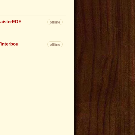
aisterEDE
offline
interbou
offline