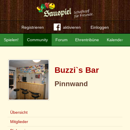
Registrieren
aktivieren
Einloggen
Spielen!
Community
Forum
Ehrentribüne
Kalender
Buzzi`s Bar
Pinnwand
Übersicht
Mitglieder