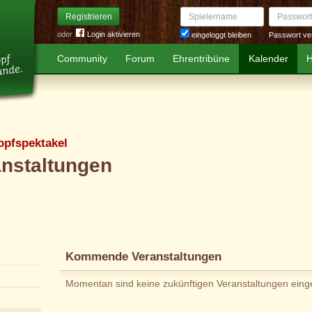
Spielername
Passwort
Registrieren
oder
Login aktivieren
Passwort ve
eingeloggt bleiben
Community
Forum
Ehrentribüne
Kalender
H
opfspektakel
anstaltungen
Kommende Veranstaltungen
Momentan sind keine zukünftigen Veranstaltungen eing