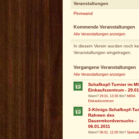
Veranstaltungen
Pinnwand
Kommende Veranstaltungen
Alle Veranstaltungen anzeigen
In diesem Verein wurden noch ke
Veranstaltungen eingetragen.
Vergangene Veranstaltungen
Alle Veranstaltungen anzeigen
Schafkopf-Turnier im M
Einkaufszentrum - 29.01
Wann?
29.01. 13:30
Wo?
MIRA
Einkaufszentrum
3-Königs-Schafkopf-Tur
Rahmen des
Dauerrekordversuchs -
06.01.2011
Wann?
06.01. 12:00
Wo?
Spektak