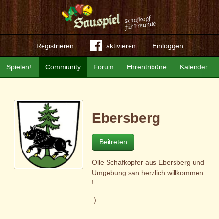
Registrieren
aktivieren
Einloggen
Spielen!
Community
Forum
Ehrentribüne
Kalender
Ebersberg
Beitreten
Olle Schafkopfer aus Ebersberg und
Umgebung san herzlich willkommen
!
:)