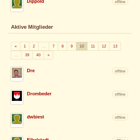
Dippold
offline
Aktive Mitglieder
Zurück
«
1
2
…
7
8
9
10
11
12
13
Weiter
…
39
40
»
Dre
offline
Drombeder
offline
dwbiest
offline
Eibelstadt