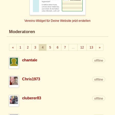
Vereins-Widget für Deine Website jetzt erstellen
Moderatoren
Zurück
Weiter
«
1
2
3
4
5
6
7
…
12
13
»
chantale
offline
Chris1973
offline
cluberer83
offline