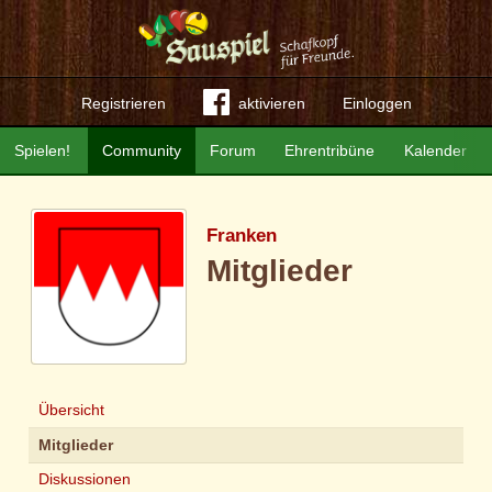
Registrieren
aktivieren
Einloggen
Spielen!
Community
Forum
Ehrentribüne
Kalender
Franken
Mitglieder
Übersicht
Mitglieder
Diskussionen