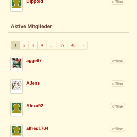
Dippold
offline
Aktive Mitglieder
Weiter
1
2
3
4
…
39
40
»
agge87
offline
AJens
offline
Alexa92
offline
alfred1704
offline