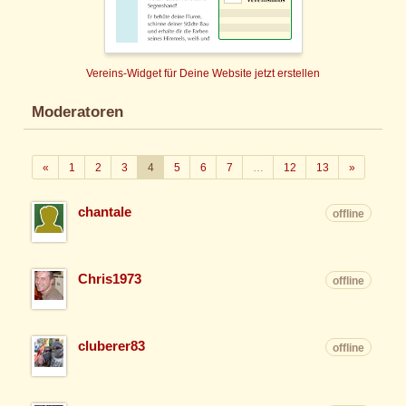
Vereins-Widget für Deine Website jetzt erstellen
Moderatoren
Zurück
Weiter
«
1
2
3
4
5
6
7
…
12
13
»
chantale
offline
Chris1973
offline
cluberer83
offline