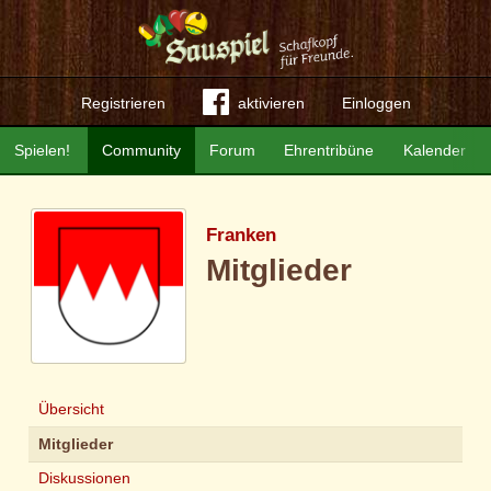
Registrieren
aktivieren
Einloggen
Spielen!
Community
Forum
Ehrentribüne
Kalender
Franken
Mitglieder
Übersicht
Mitglieder
Diskussionen