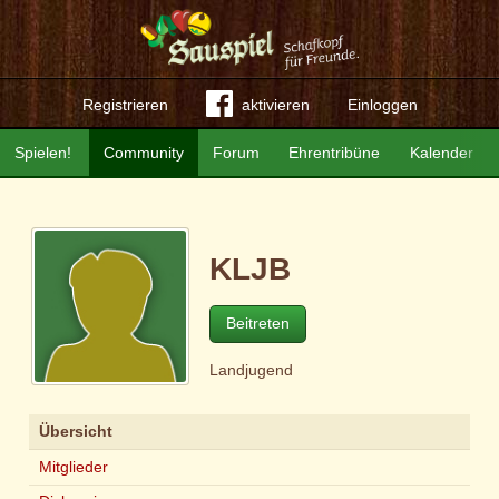
Registrieren
aktivieren
Einloggen
Spielen!
Community
Forum
Ehrentribüne
Kalender
KLJB
Beitreten
Landjugend
Übersicht
Mitglieder