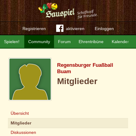
Registrieren
aktivieren
Einloggen
Spielen!
Community
Forum
Ehrentribüne
Kalender
Regensburger Fuaßball
Buam
Mitglieder
Übersicht
Mitglieder
Diskussionen