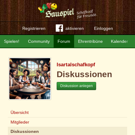
Registrieren
aktivieren
Einloggen
Spielen!
Community
Forum
Ehrentribüne
Kalender
Isartalschafkopf
Diskussionen
Diskussion anlegen
Übersicht
Mitglieder
Diskussionen