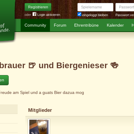
Spielername
Passwort
Registrieren
oder
Login aktivieren
Passwort ve
eingeloggt bleiben
Community
Forum
Ehrentribüne
Kalender
H
brauer 🍺 und Biergenieser 🍻
ten
Freude am Spiel und a guats Bier dazua mog
Mitglieder