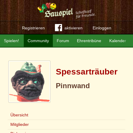
Registrieren
aktivieren
Einloggen
Spielen!
Community
Forum
Ehrentribüne
Kalender
Spessarträuber
Pinnwand
Übersicht
Mitglieder