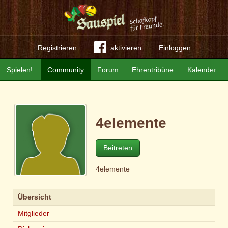
Registrieren
aktivieren
Einloggen
Spielen!
Community
Forum
Ehrentribüne
Kalender
4elemente
Beitreten
4elemente
Übersicht
Mitglieder