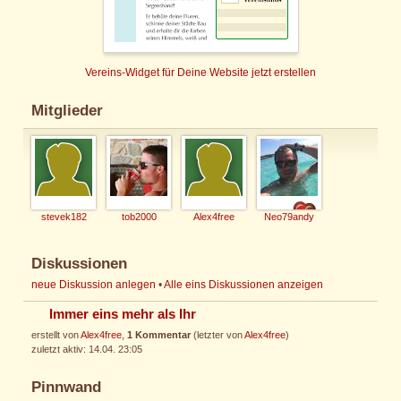
Vereins-Widget für Deine Website jetzt erstellen
Mitglieder
stevek182
tob2000
Alex4free
Neo79andy
Diskussionen
neue Diskussion anlegen
•
Alle eins Diskussionen anzeigen
Immer eins mehr als Ihr
erstellt von
Alex4free
,
1 Kommentar
(letzter von
Alex4free
)
zuletzt aktiv: 14.04. 23:05
Pinnwand