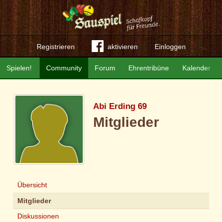
Registrieren
aktivieren
Einloggen
Spielen!
Community
Forum
Ehrentribüne
Kalender
Abi Erding 69
Mitglieder
Übersicht
Mitglieder
Diskussionen