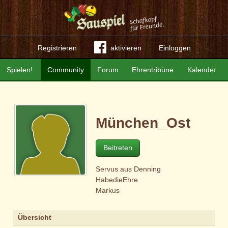
Registrieren
aktivieren
Einloggen
Spielen!
Community
Forum
Ehrentribüne
Kalender
München_Ost
Beitreten
Servus aus Denning
HabedieEhre
Markus
Übersicht