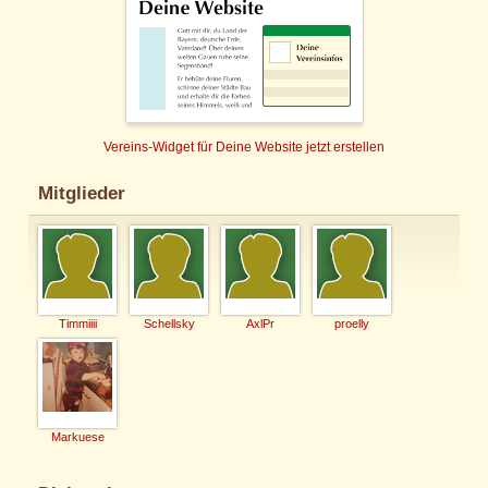
Vereins-Widget für Deine Website jetzt erstellen
Mitglieder
Timmiiii
Schellsky
AxlPr
proelly
Markuese