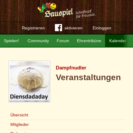
Registrieren
aktivieren
Einloggen
Spielen!
Community
Forum
Ehrentribüne
Kalender
Dampfnudler
Veranstaltungen
Übersicht
Mitglieder