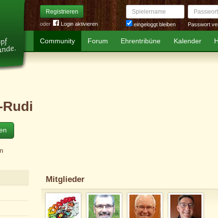
Spielername
Passwort
Registrieren
oder
Login aktivieren
Passwort ve
eingeloggt bleiben
Community
Forum
Ehrentribüne
Kalender
H
-Rudi
ten
in
Mitglieder