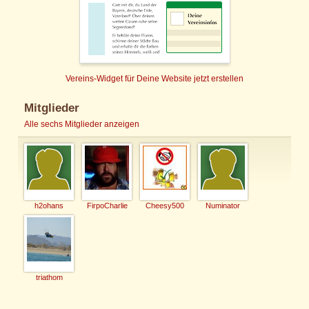
Vereins-Widget für Deine Website jetzt erstellen
Mitglieder
Alle sechs Mitglieder anzeigen
h2ohans
FirpoCharlie
Cheesy500
Numinator
triathom