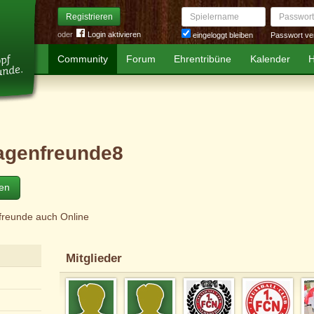
Spielername
Passwort
Registrieren
oder
Login aktivieren
Passwort ve
eingeloggt bleiben
Community
Forum
Ehrentribüne
Kalender
H
agenfreunde8
ten
reunde auch Online
Mitglieder