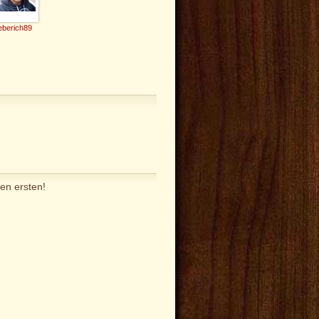
eberich89
en ersten!