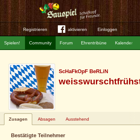
Registrieren
aktivieren
Einloggen
Spielen!
Community
Forum
Ehrentribüne
Kalender
ScHaFkOpF BeRLiN
weisswurschtfrühs
Zusagen
Absagen
Ausstehend
Bestätigte Teilnehmer