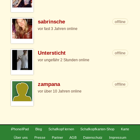
sabrinsche
offline
vor fast 3 Jahren online
Untersticht
offline
vor ungefähr 2 Stunden online
zampana
offline
vor über 10 Jahren online
iPhone/iPad
Blog
Schafkopf lernen
Schafkopfkarten-Shop
Karte
Über uns
Presse
Partner
AGB
Datenschutz
Impressum