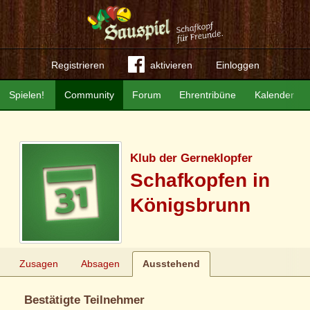
Registrieren
aktivieren
Einloggen
Spielen!
Community
Forum
Ehrentribüne
Kalender
Klub der Gerneklopfer
Schafkopfen in
Königsbrunn
Zusagen
Absagen
Ausstehend
Bestätigte Teilnehmer