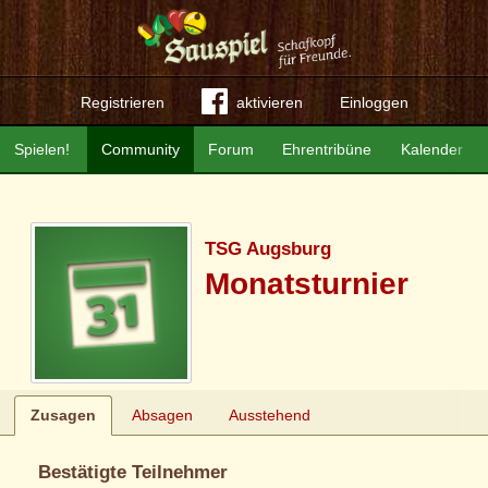
Registrieren
aktivieren
Einloggen
Spielen!
Community
Forum
Ehrentribüne
Kalender
TSG Augsburg
Monatsturnier
Zusagen
Absagen
Ausstehend
Bestätigte Teilnehmer