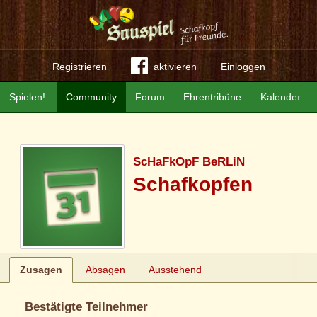
Registrieren
aktivieren
Einloggen
Spielen!
Community
Forum
Ehrentribüne
Kalender
ScHaFkOpF BeRLiN
Schafkopfen
Zusagen
Absagen
Ausstehend
Bestätigte Teilnehmer