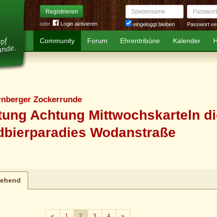
Spielername
Passwort
Registrieren
oder
Login aktivieren
Passwort ve
eingeloggt bleiben
Community
Forum
Ehrentribüne
Kalender
H
rnberger Zockerrunde
tung Achtung Mittwochskarteln d
dbierparadies Wodanstraße
tehend
Zurück
Weiter
«
1
2
3
4
»