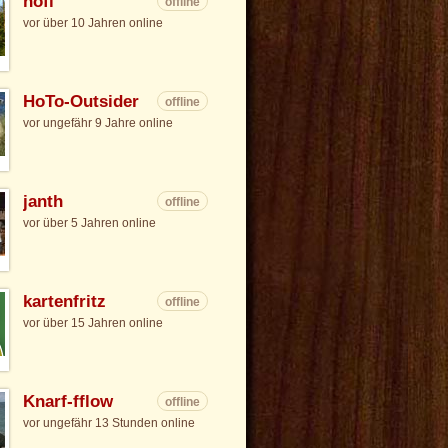
hofl
offline
vor über 10 Jahren online
HoTo-Outsider
offline
vor ungefähr 9 Jahre online
janth
offline
vor über 5 Jahren online
kartenfritz
offline
vor über 15 Jahren online
Knarf-fflow
offline
vor ungefähr 13 Stunden online