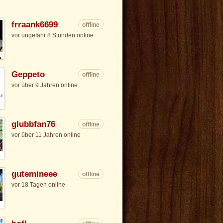
frraank6699
offline
vor ungefähr 8 Stunden online
Geppeto
offline
vor über 9 Jahren online
glubbfan76
offline
vor über 11 Jahren online
gutemineee
offline
vor 18 Tagen online