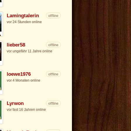
Lamingtalerin
offline
vor 24 Stunden online
lieber58
offline
vor ungefähr 11 Jahre online
loewe1976
offline
vor 4 Monaten online
Lyrwon
offline
vor fast 16 Jahren online