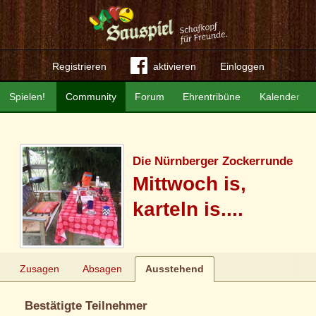
Registrieren
aktivieren
Einloggen
Spielen!
Community
Forum
Ehrentribüne
Kalender
Die Nürnberger Zockerrunde
Mittwoch is,
karteln is....
Zusagen
Absagen
Ausstehend
Bestätigte Teilnehmer