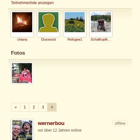
Teilnehmerliste anzeigen
chiana
Duswood
Refugee1
Schafkopfkaiser
Fotos
Zurück
«
1
2
3
4
wernerbou
offline
vor über 12 Jahren online