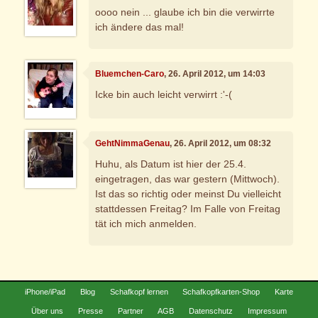
oooo nein ... glaube ich bin die verwirrte
ich ändere das mal!
Bluemchen-Caro
, 26. April 2012, um 14:03
Icke bin auch leicht verwirrt :'-(
GehtNimmaGenau
, 26. April 2012, um 08:32
Huhu, als Datum ist hier der 25.4.
eingetragen, das war gestern (Mittwoch).
Ist das so richtig oder meinst Du vielleicht
stattdessen Freitag? Im Falle von Freitag
tät ich mich anmelden.
iPhone/iPad
Blog
Schafkopf lernen
Schafkopfkarten-Shop
Karte
Über uns
Presse
Partner
AGB
Datenschutz
Impressum