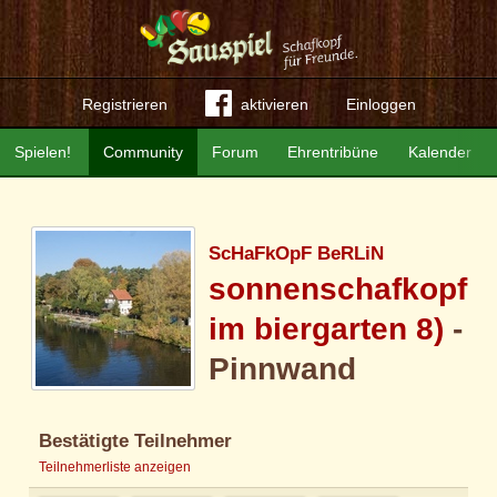
Registrieren
aktivieren
Einloggen
Spielen!
Community
Forum
Ehrentribüne
Kalender
ScHaFkOpF BeRLiN
sonnenschafkopf
im biergarten 8)
-
Pinnwand
Bestätigte Teilnehmer
Teilnehmerliste anzeigen