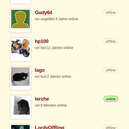
Gudy64
offline
vor ungefähr 5 Jahre online
hp100
offline
vor fast 11 Jahren online
Iago
offline
vor fast 2 Jahren online
lerche
online
vor 8 Minuten online
LordyOfRing
offline