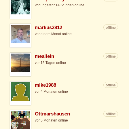
vor ungefähr 14 Stunden online
markus2812
offline
vor einem Monat online
meallein
offline
vor 15 Tagen online
mike1988
offline
vor 4 Monaten online
Ottmarshausen
offline
vor 5 Monaten online