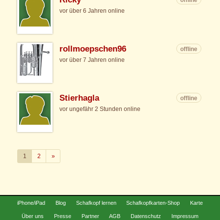
vor über 6 Jahren online
rollmoepschen96
offline
vor über 7 Jahren online
Stierhagla
offline
vor ungefähr 2 Stunden online
Weiter
1
2
»
iPhone/iPad
Blog
Schafkopf lernen
Schafkopfkarten-Shop
Karte
Über uns
Presse
Partner
AGB
Datenschutz
Impressum