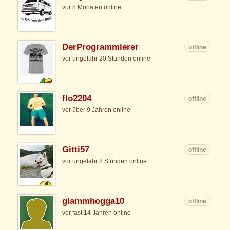
vor 8 Monaten online
DerProgrammierer
offline
vor ungefähr 20 Stunden online
flo2204
offline
vor über 9 Jahren online
Gitti57
offline
vor ungefähr 8 Stunden online
glammhogga10
offline
vor fast 14 Jahren online