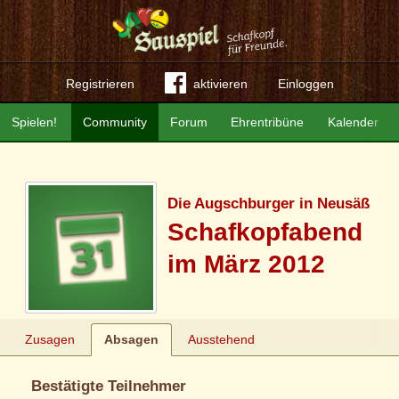
Registrieren
aktivieren
Einloggen
Spielen!
Community
Forum
Ehrentribüne
Kalender
Die Augschburger in Neusäß
Schafkopfabend
im März 2012
Zusagen
Absagen
Ausstehend
Bestätigte Teilnehmer