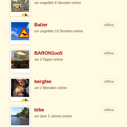
vor ungefähr 8 Stunden online
Balier
offline
vor ungefähr 19 Stunden online
BARON1oo5
offline
vor 3 Tagen online
bergfee
offline
vor 2 Monaten online
bibe
offline
vor über 5 Jahren online