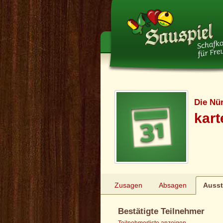
Die Nü
kart
Zusagen
Absagen
Auss
Bestätigte Teilnehmer
Teilnehmerliste anzeigen