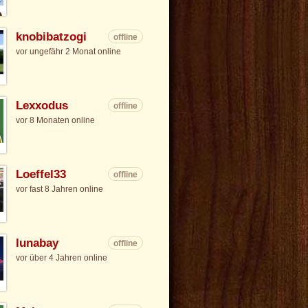
knobibatzogi
offline
vor ungefähr 2 Monat online
Lexxodus
offline
vor 8 Monaten online
Loeffel33
offline
vor fast 8 Jahren online
lunabay
offline
vor über 4 Jahren online