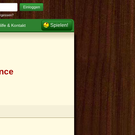
Einloggen
rgessen?
Spielen!
ilfe & Kontakt
ance