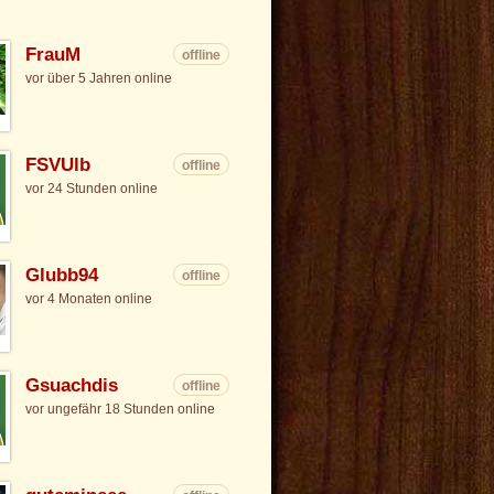
FrauM
offline
vor über 5 Jahren online
FSVUlb
offline
vor 24 Stunden online
Glubb94
offline
vor 4 Monaten online
Gsuachdis
offline
vor ungefähr 18 Stunden online