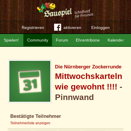
Registrieren
aktivieren
Einloggen
Spielen!
Community
Forum
Ehrentribüne
Kalender
Die Nürnberger Zockerrunde
Mittwochskarteln
wie gewohnt !!!!
-
Pinnwand
Bestätigte Teilnehmer
Teilnehmerliste anzeigen