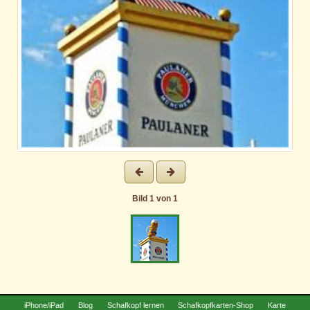
Bild
1
von
1
iPhone/iPad
Blog
Schafkopf lernen
Schafkopfkarten-Shop
Karte