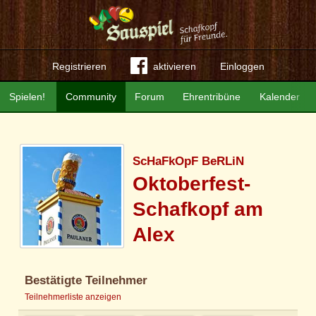
Registrieren
aktivieren
Einloggen
Spielen!
Community
Forum
Ehrentribüne
Kalender
ScHaFkOpF BeRLiN
Oktoberfest-
Schafkopf am
Alex
Bestätigte Teilnehmer
Teilnehmerliste anzeigen