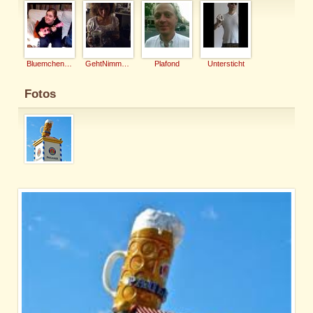
Bluemchen-Caro
GehtNimmaGenau
Plafond
Untersticht
Fotos