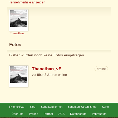
Teilnehmerliste anzeigen
Thanathan_vF
Fotos
Bisher wurden noch keine Fotos eingetragen.
Thanathan_vF
offline
vor über 8 Jahren online
iPhone/iPad
Blog
Schafkopf lernen
Schafkopfkarten-Shop
Karte
Über uns
Presse
Partner
AGB
Datenschutz
Impressum