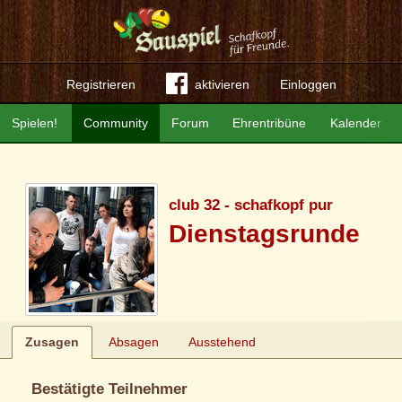
Registrieren
aktivieren
Einloggen
Spielen!
Community
Forum
Ehrentribüne
Kalender
club 32 - schafkopf pur
Dienstagsrunde
Zusagen
Absagen
Ausstehend
Bestätigte Teilnehmer