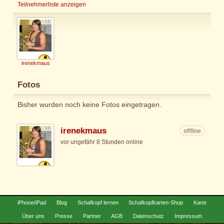
Teilnehmerliste anzeigen
irenekmaus
Fotos
Bisher wurden noch keine Fotos eingetragen.
irenekmaus
offline
vor ungefähr 8 Stunden online
iPhone/iPad
Blog
Schafkopf lernen
Schafkopfkarten-Shop
Karte
Über uns
Presse
Partner
AGB
Datenschutz
Impressum