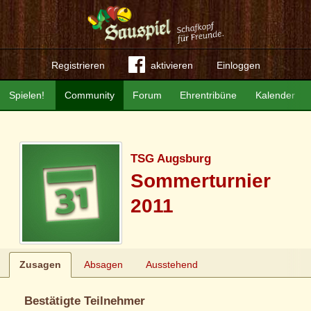
Registrieren
aktivieren
Einloggen
Spielen!
Community
Forum
Ehrentribüne
Kalender
TSG Augsburg
Sommerturnier
2011
Zusagen
Absagen
Ausstehend
Bestätigte Teilnehmer