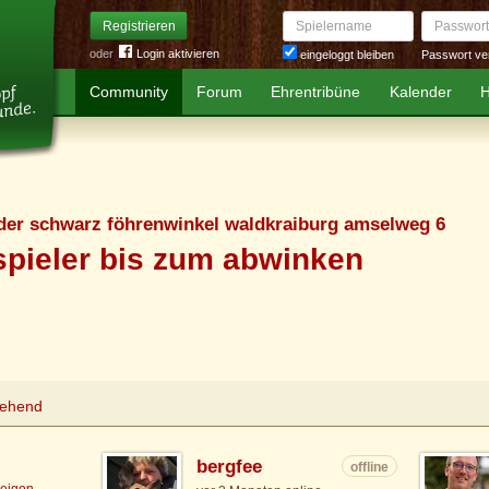
Spielername
Passwort
Registrieren
oder
Login aktivieren
Passwort ve
eingeloggt bleiben
Community
Forum
Ehrentribüne
Kalender
H
der schwarz föhrenwinkel waldkraiburg amselweg 6
spieler bis zum abwinken
tehend
bergfee
offline
zeigen