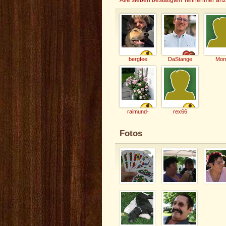
bergfee
DaStange
Mor
raimund-
rex66
Fotos