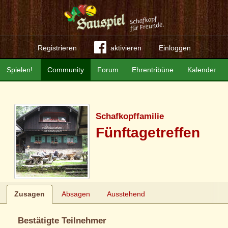
Registrieren
aktivieren
Einloggen
Spielen!
Community
Forum
Ehrentribüne
Kalender
Schafkopffamilie
Fünftagetreffen
Zusagen
Absagen
Ausstehend
Bestätigte Teilnehmer