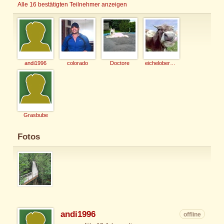
Alle 16 bestätigten Teilnehmer anzeigen
andi1996
colorado
Doctore
eichelober1993
Grasbube
Fotos
andi1996
offline